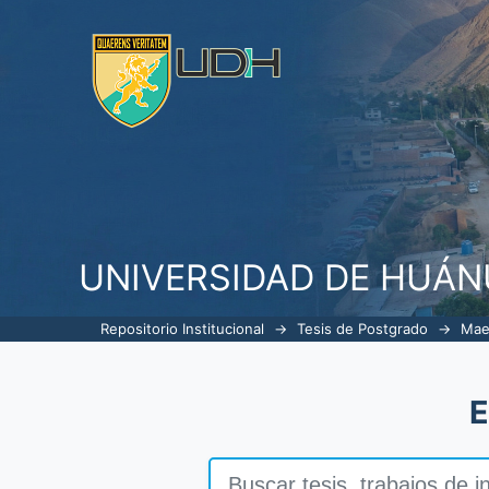
Eficiencia y satisfacción de la co
comercio e industrias, Huánuc
UNIVERSIDAD DE HUÁ
Repositorio Institucional
→
Tesis de Postgrado
→
Mae
E