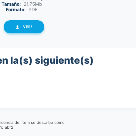
Tamaño:
21.75Mb
Formato:
PDF
VER/
n la(s) siguiente(s)
 licencia del ítem se describe como
/c_abf2