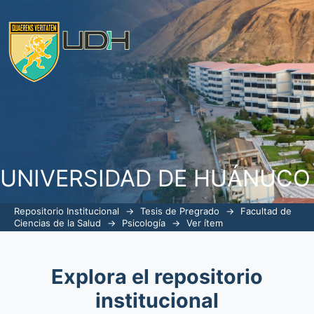
Estilos de amor y factores sociode
programa de psicología de la Univer
UNIVERSIDAD DE HUÁNUCO
Repositorio Institucional
→
Tesis de Pregrado
→
Facultad de
Ciencias de la Salud
→
Psicología
→
Ver ítem
Explora el repositorio
institucional