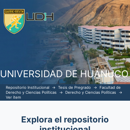
El programa CREO y la inserción soc
Penitenciario Potracancha de Huánuco
UNIVERSIDAD DE HUÁNUCO
Repositorio Institucional
→
Tesis de Pregrado
→
Facultad de
Derecho y Ciencias Políticas
→
Derecho y Ciencias Políticas
→
Ver ítem
Explora el repositorio
institucional