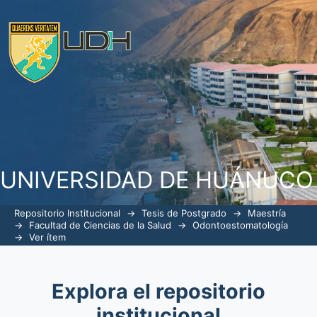
PREVALENCIA DE MALPOSICIONES D
ESCUELAS PROFESIONALES DE ENFER
LA UNIVERSIDAD NACIONAL HERMILIO
UNIVERSIDAD DE HUÁNUCO
Repositorio Institucional
→
Tesis de Postgrado
→
Maestría
→
Facultad de Ciencias de la Salud
→
Odontoestomatología
→
Ver ítem
Explora el repositorio
institucional