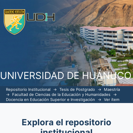
VALORACIÓN ANATÓMICA Y PRUEBAS
EDUCACIÓN FÍSICA EN LOS ESTUDI
PRIMARIA DE LA INSTITUCIÓN EDUC
HUÁNUCO, 2017
UNIVERSIDAD DE HUÁNUCO
Repositorio Institucional
→
Tesis de Postgrado
→
Maestría
→
Facultad de Ciencias de la Educación y Humanidades
→
Docencia en Educación Superior e Investigación
→
Ver ítem
Explora el repositorio
institucional