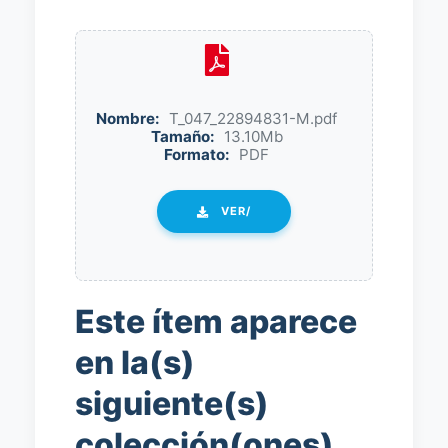
Nombre:
T_047_22894831-M.pdf
Tamaño:
13.10Mb
Formato:
PDF
VER/
Este ítem aparece
en la(s)
siguiente(s)
colección(ones)