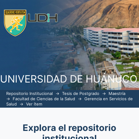
ESTILOS DE LIDERAZGO Y DESEMPE
CENTRO DE SALUD DE MONZÓN-2016
UNIVERSIDAD DE HUÁNUCO
Repositorio Institucional
→
Tesis de Postgrado
→
Maestría
→
Facultad de Ciencias de la Salud
→
Gerencia en Servicios de
Salud
→
Ver ítem
Explora el repositorio
institucional