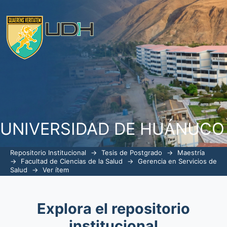
RELACION ENTRE EL CLIMA ORGANI
DE LOS TRABAJADORES DE SALUD 
HUANUCO, 2017
UNIVERSIDAD DE HUÁNUCO
Repositorio Institucional
→
Tesis de Postgrado
→
Maestría
→
Facultad de Ciencias de la Salud
→
Gerencia en Servicios de
Salud
→
Ver ítem
Explora el repositorio
institucional