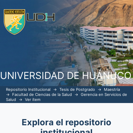
Factores motivacionales y desempe
médica. Hospital I Essalud - Tingo Marí
UNIVERSIDAD DE HUÁNUCO
Repositorio Institucional
→
Tesis de Postgrado
→
Maestría
→
Facultad de Ciencias de la Salud
→
Gerencia en Servicios de
Salud
→
Ver ítem
Explora el repositorio
institucional