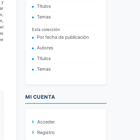
 y
Títulos
ar
o,
Temas
m,
el
Esta colección
as
Por fecha de publicación
be
Autores
Títulos
Temas
MI CUENTA
Acceder
Registro