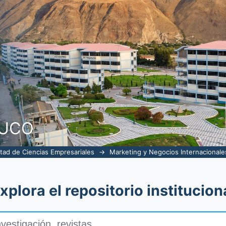
ia de mejora en la empresa photo syst
NUCO
tad de Ciencias Empresariales
→
Marketing y Negocios Internacionale
xplora el repositorio institucion