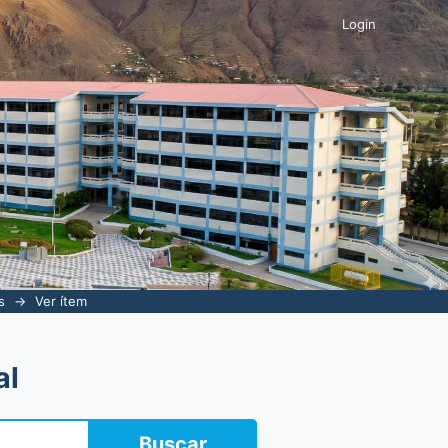
em - Huánuco, 2019
Login
s
→
Ver ítem
al
Buscar