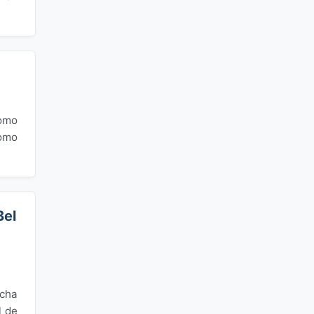
como
como
Bel
icha
l de