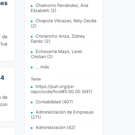
nes
Chamorro Fernández, Ana
Elizabeth (2)
Chepote Vilcazan, Kety Cecilia
(2)
Cristancho Ariza, Zidney
o de
Danilo (2)
 fue
Echevarria Mays, Lenin
Cristian (2)
... más
24
Tema
https://purl.org/pe-
repo/ocde/ford#5.00.00 (941)
o de
Contabilidad (407)
 con
Administración de Empresas
(271)
Administración (42)