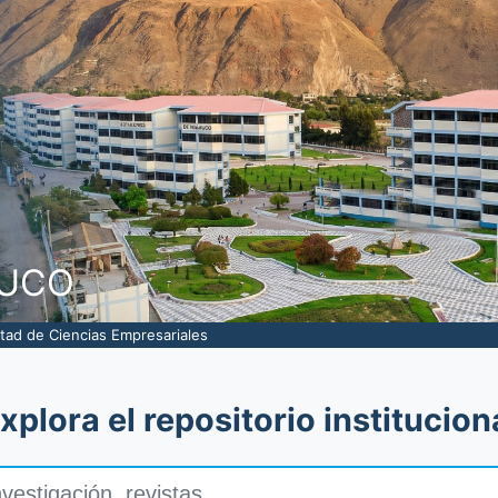
les
NUCO
tad de Ciencias Empresariales
xplora el repositorio institucion