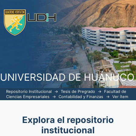
Auditoria de Cumplimiento y Ejecuci
Distrital de Yauyos, Jauja -2024
UNIVERSIDAD DE HUÁNUCO
Repositorio Institucional
→
Tesis de Pregrado
→
Facultad de
Ciencias Empresariales
→
Contabilidad y Finanzas
→
Ver ítem
Explora el repositorio
institucional