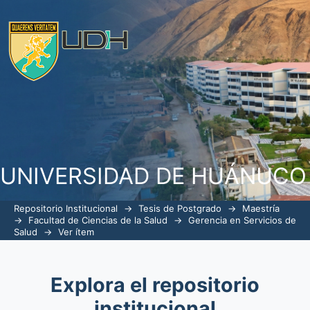
Factores de riesgo asociados a nacim
Valdizan Huánuco 2018
UNIVERSIDAD DE HUÁNUCO
Repositorio Institucional
→
Tesis de Postgrado
→
Maestría
→
Facultad de Ciencias de la Salud
→
Gerencia en Servicios de
Salud
→
Ver ítem
Explora el repositorio
institucional