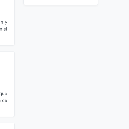
an y
n el
 que
a de