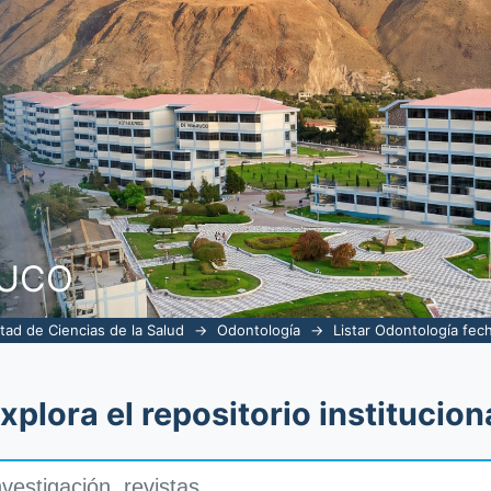
publicación
NUCO
tad de Ciencias de la Salud
→
Odontología
→
Listar Odontología fec
xplora el repositorio institucion