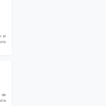
r el
orio
o de
stra