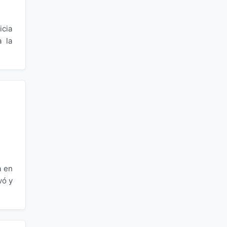
icia
a la
a en
vó y