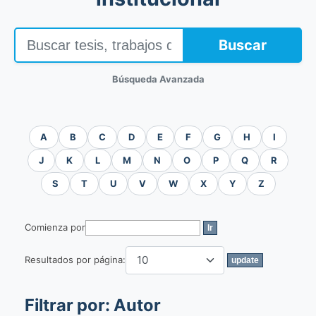
Buscar
Búsqueda Avanzada
A
B
C
D
E
F
G
H
I
J
K
L
M
N
O
P
Q
R
S
T
U
V
W
X
Y
Z
Comienza por
Resultados por página:
Filtrar por: Autor