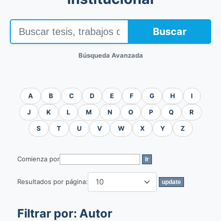
Buscar
Búsqueda Avanzada
A
B
C
D
E
F
G
H
I
J
K
L
M
N
O
P
Q
R
S
T
U
V
W
X
Y
Z
Comienza por
Resultados por página:
Filtrar por: Autor