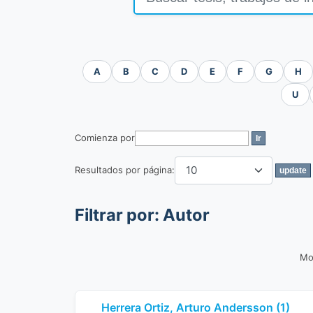
A
B
C
D
E
F
G
H
U
Comienza por
Resultados por página:
Filtrar por: Autor
Mo
Herrera Ortiz, Arturo Andersson (1)