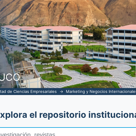
NUCO
tad de Ciencias Empresariales
→
Marketing y Negocios Internacionale
xplora el repositorio institucion