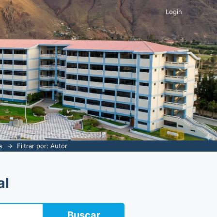
Login
s
→
Filtrar por: Autor
al
Buscar