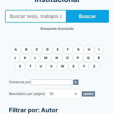
Buscar
Búsqueda Avanzada
A
B
C
D
E
F
G
H
I
J
K
L
M
N
O
P
Q
R
S
T
U
V
W
X
Y
Z
Comienza por
Resultados por página:
Filtrar por: Autor