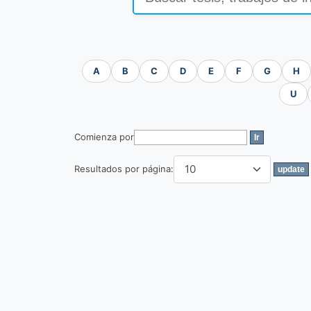
A
B
C
D
E
F
G
H
U
Comienza por
Resultados por página: