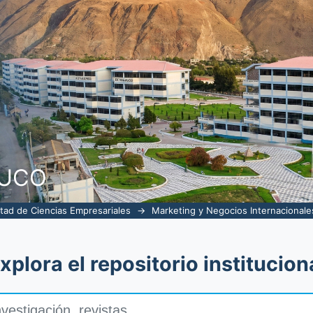
NUCO
tad de Ciencias Empresariales
→
Marketing y Negocios Internacionale
xplora el repositorio institucion