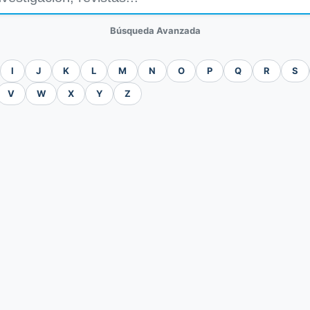
Búsqueda Avanzada
I
J
K
L
M
N
O
P
Q
R
S
V
W
X
Y
Z