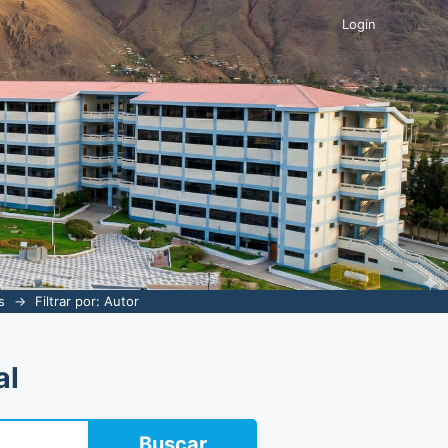
Login
s
→
Filtrar por: Autor
al
Buscar