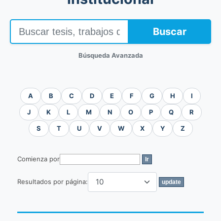
Buscar
Búsqueda Avanzada
A
B
C
D
E
F
G
H
I
J
K
L
M
N
O
P
Q
R
S
T
U
V
W
X
Y
Z
Comienza por
Resultados por página: