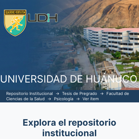
Síndrome de burnout en los trabaja
Huánuco, 2024
UNIVERSIDAD DE HUÁNUCO
Repositorio Institucional
→
Tesis de Pregrado
→
Facultad de
Ciencias de la Salud
→
Psicología
→
Ver ítem
Explora el repositorio
institucional