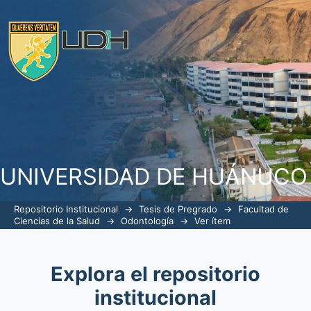
Competencia labial y traumatismos en 
mixta que acuden al centro de salud 
UNIVERSIDAD DE HUÁNUCO
Repositorio Institucional
→
Tesis de Pregrado
→
Facultad de
Ciencias de la Salud
→
Odontología
→
Ver ítem
Explora el repositorio
institucional