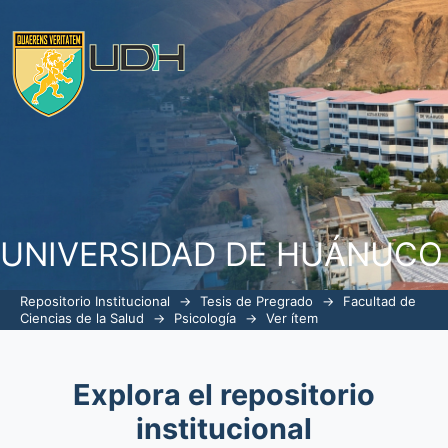
Funcionamiento familiar y rendimiento
Carlos Mariátegui – Amarilis, 2024
UNIVERSIDAD DE HUÁNUCO
Repositorio Institucional
→
Tesis de Pregrado
→
Facultad de
Ciencias de la Salud
→
Psicología
→
Ver ítem
Explora el repositorio
institucional