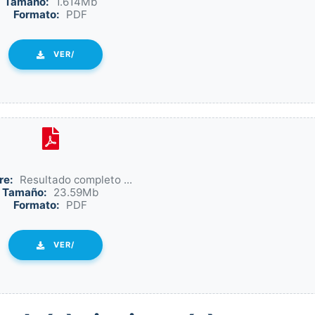
Tamaño:
1.614Mb
Formato:
PDF
VER/
re:
Resultado completo ...
Tamaño:
23.59Mb
Formato:
PDF
VER/