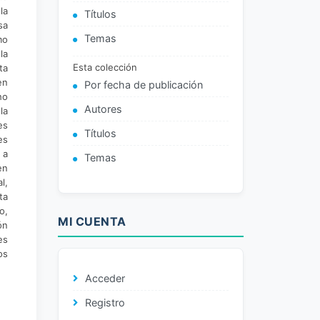
la
Títulos
sa
Temas
mo
la
Esta colección
ta
en
Por fecha de publicación
ho
Autores
la
es
Títulos
es
 a
Temas
en
l,
ta
o,
MI CUENTA
ón
es
os
Acceder
Registro