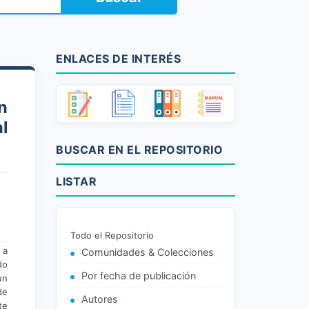
ENLACES DE INTERÉS
n
l
BUSCAR EN EL REPOSITORIO
LISTAR
Todo el Repositorio
 a
Comunidades & Colecciones
do
Por fecha de publicación
un
de
Autores
te