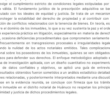
exige el cumplimiento estricto de condiciones legales estipuladas por 
 válida. El fundamento jurídico de la prescripción adquisitiva se ba
culado con los ideales de equidad y justicia. Se trata de un mecanis
proteger la estabilidad del derecho de propiedad y al contribuir con 
ción de conflictos relacionados con la tenencia de bienes. En teoría, es
bre el dominio de los inmuebles, lo que a su vez sustenta la paz y el ord
de experiencia práctica en litigación, especialmente en materia de derec
, ocasiona deficiencias procedimentales que comprometen seriamente 
n frecuentemente en transgresiones procesales e irregularidades legal
ando la nulidad de los actos notariales emitidos. Tales complicacion
nal sobre los poseedores de los inmuebles, quienes se ven obligados
tosos para defender sus derechos. El enfoque metodológico adoptado 
a de investigación aplicada, con un diseño cuantitativo no experimenta
ón de datos confiables y objetivos, se aplicó una guía de entrevis
sultados obtenidos fueron sometidos a un análisis estadístico detallad
ones relacionadas, y posteriormente interpretados mediante una discusi
se en la evidencia reunida, se concluye con firmeza que los trámit
en inmueble en el distrito notarial de Huánuco no respetan los principi
imidad y justicia de dichos procedimientos legales.