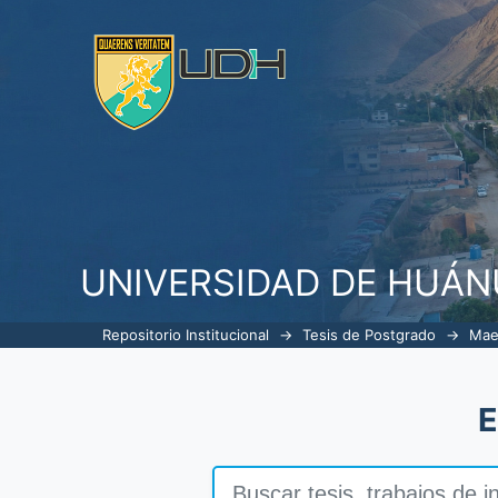
Trámites notariales sobre presc
en el distrito notarial de Huánuc
UNIVERSIDAD DE HUÁ
Repositorio Institucional
→
Tesis de Postgrado
→
Mae
E