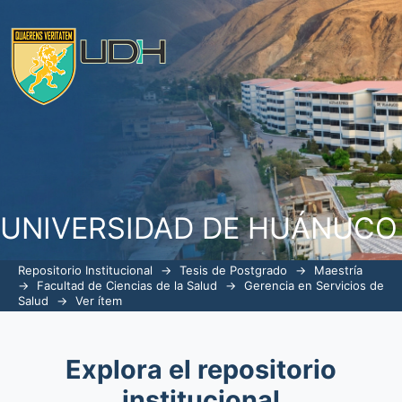
Relación entre el clima organizacional 
gineco-obstetricia del Hospital II-2 
UNIVERSIDAD DE HUÁNUCO
Repositorio Institucional
→
Tesis de Postgrado
→
Maestría
→
Facultad de Ciencias de la Salud
→
Gerencia en Servicios de
Salud
→
Ver ítem
Explora el repositorio
institucional