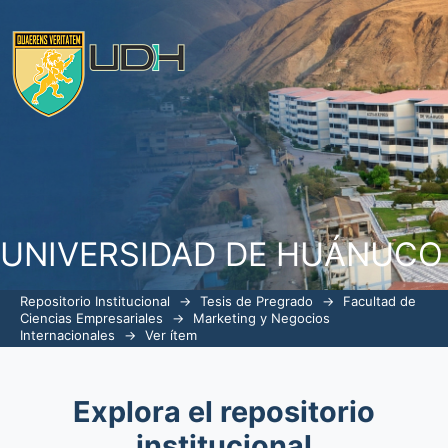
EL CLIMA ORGANIZACIONAL Y EL NIV
LA EMPRESA TELEFONICA MÓVILES S.
UNIVERSIDAD DE HUÁNUCO
Repositorio Institucional
→
Tesis de Pregrado
→
Facultad de
Ciencias Empresariales
→
Marketing y Negocios
Internacionales
→
Ver ítem
Explora el repositorio
institucional