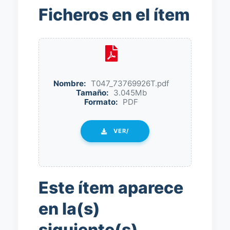
Ficheros en el ítem
Nombre:
T047_73769926T.pdf
Tamaño:
3.045Mb
Formato:
PDF
VER/
Este ítem aparece
en la(s)
siguiente(s)