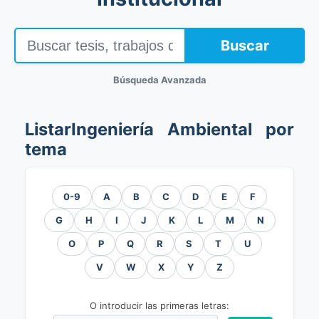
Buscar
Búsqueda Avanzada
ListarIngeniería Ambiental por
tema
0-9
A
B
C
D
E
F
G
H
I
J
K
L
M
N
O
P
Q
R
S
T
U
V
W
X
Y
Z
O introducir las primeras letras: