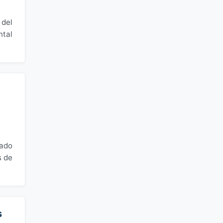
 del
ntal
nado
s de
s