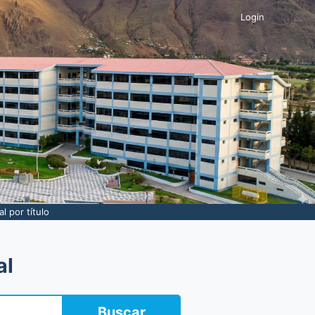
Login
l por título
al
Buscar