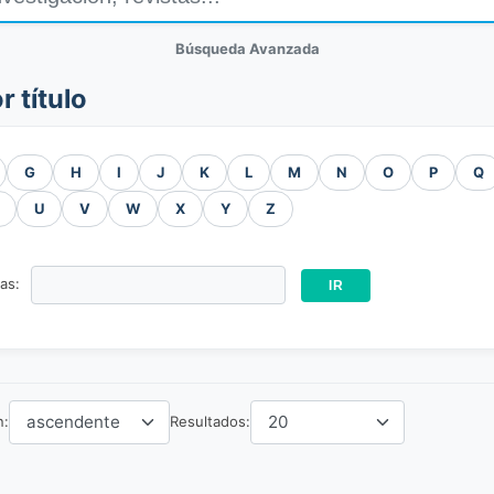
Búsqueda Avanzada
r título
G
H
I
J
K
L
M
N
O
P
Q
U
V
W
X
Y
Z
ras:
n:
Resultados: