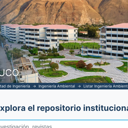
tulo
NUCO
tad de Ingeniería
→
Ingeniería Ambiental
→
Listar Ingeniería Ambienta
xplora el repositorio institucion