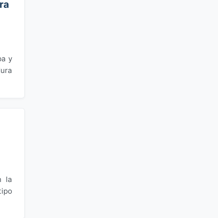
ra
pa y
dura
n la
tipo