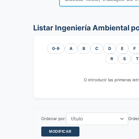
Listar Ingeniería Ambiental po
0-9
A
B
C
D
E
F
R
S
T
O introducir las primeras let
Ordenar por:
Orde