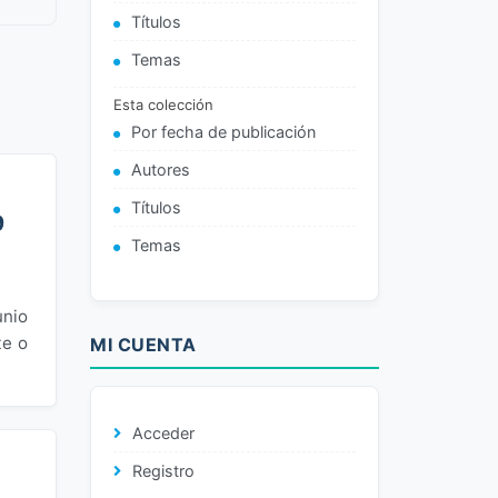
Títulos
Temas
Esta colección
Por fecha de publicación
Autores
Títulos
9
Temas
unio
te o
MI CUENTA
Acceder
Registro