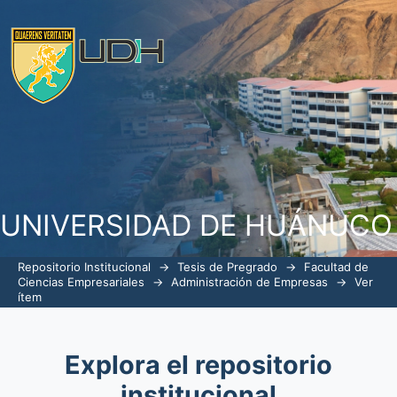
Burocracia y su incidencia en la satisf
la municipalidad provincial de Huánuc
UNIVERSIDAD DE HUÁNUCO
Repositorio Institucional
→
Tesis de Pregrado
→
Facultad de
Ciencias Empresariales
→
Administración de Empresas
→
Ver
ítem
Explora el repositorio
institucional