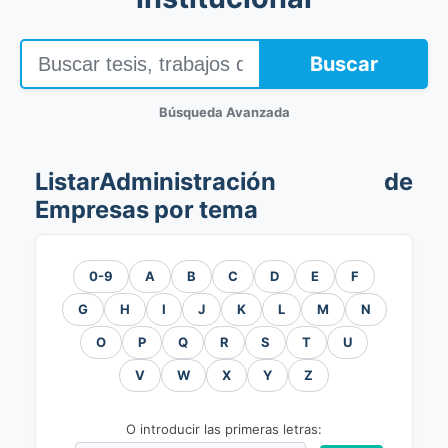
Buscar
Búsqueda Avanzada
ListarAdministración de
Empresas por tema
0-9
A
B
C
D
E
F
G
H
I
J
K
L
M
N
O
P
Q
R
S
T
U
V
W
X
Y
Z
O introducir las primeras letras: