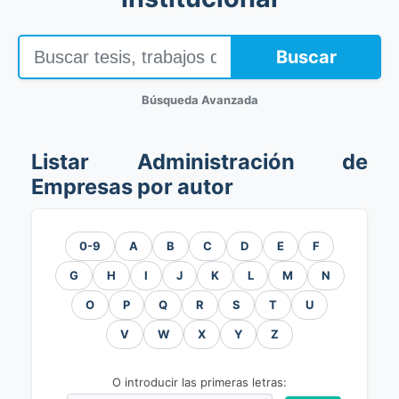
Buscar
Búsqueda Avanzada
Listar Administración de
Empresas por autor
0-9
A
B
C
D
E
F
G
H
I
J
K
L
M
N
O
P
Q
R
S
T
U
V
W
X
Y
Z
O introducir las primeras letras: