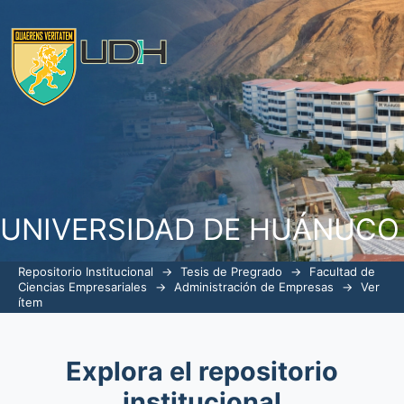
Cadena de distribución en la empresa 
UNIVERSIDAD DE HUÁNUCO
Repositorio Institucional
→
Tesis de Pregrado
→
Facultad de
Ciencias Empresariales
→
Administración de Empresas
→
Ver
ítem
Explora el repositorio
institucional