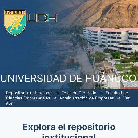
Aplicación del método de Kano en 
Yarinacocha – Ucayali, 2022
UNIVERSIDAD DE HUÁNUCO
Repositorio Institucional
→
Tesis de Pregrado
→
Facultad de
Ciencias Empresariales
→
Administración de Empresas
→
Ver
ítem
Explora el repositorio
institucional