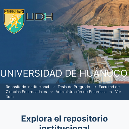
Análisis del clima organizacional en l
Región Policial Huánuco 2022
UNIVERSIDAD DE HUÁNUCO
Repositorio Institucional
→
Tesis de Pregrado
→
Facultad de
Ciencias Empresariales
→
Administración de Empresas
→
Ver
ítem
Explora el repositorio
institucional