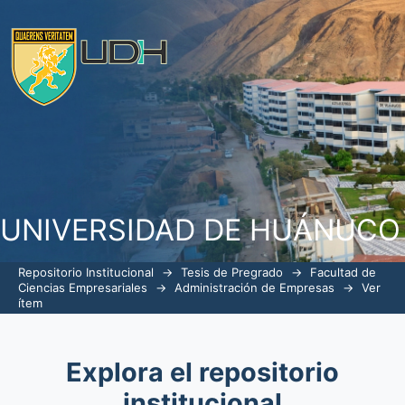
Análisis de las estrategias del market
ciudad de Huánuco, periodo 2024
UNIVERSIDAD DE HUÁNUCO
Repositorio Institucional
→
Tesis de Pregrado
→
Facultad de
Ciencias Empresariales
→
Administración de Empresas
→
Ver
ítem
Explora el repositorio
institucional