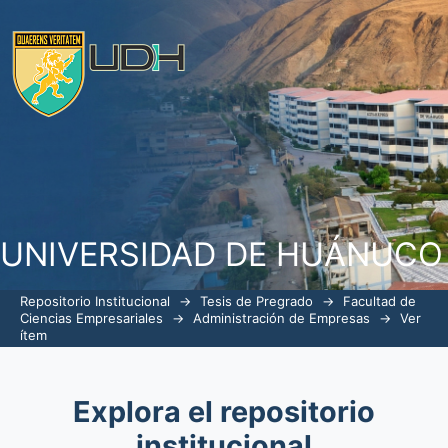
Atención al usuario en la Municipalida
UNIVERSIDAD DE HUÁNUCO
Repositorio Institucional
→
Tesis de Pregrado
→
Facultad de
Ciencias Empresariales
→
Administración de Empresas
→
Ver
ítem
Explora el repositorio
institucional