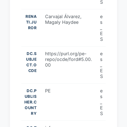
S
Carvajal Álvarez,
e
RENA
Magaly Haydee
s
TI.JU
_
ROR
E
S
https://purl.org/pe-
e
DC.S
repo/ocde/ford#5.00.
s
UBJE
00
_
CT.O
E
CDE
S
PE
e
DC.P
s
UBLIS
_
HER.C
E
OUNT
S
RY