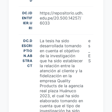
D
https://repositorio.udh.
DC.ID
edu.pe/20.500.14257/
ENTIF
6033
IER.U
RI
La tesis ha sido
e
DC.D
desarrollada tomando
s
ESCRI
en cuenta el objetivo
_
PTIO
de la investigación
E
N.AB
que ha sido establecer
S
STRA
la relación entre la
CT
atención al cliente y la
fidelización en la
empresa Quality
Products de la agencia
real plaza Huánuco
2023, el cual ha sido
elaborado tomando en
cuenta que el tipo de
investigación ha sido