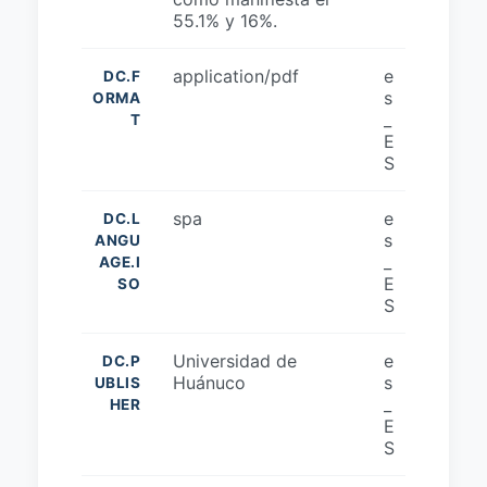
55.1% y 16%.
application/pdf
e
DC.F
s
ORMA
_
T
E
S
spa
e
DC.L
s
ANGU
_
AGE.I
E
SO
S
Universidad de
e
DC.P
Huánuco
s
UBLIS
_
HER
E
S