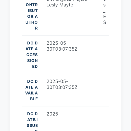
Lesly Mayte
s
ONTR
_
IBUT
E
OR.A
S
UTHO
R
2025-05-
DC.D
30T03:07:35Z
ATE.A
CCES
SION
ED
2025-05-
DC.D
30T03:07:35Z
ATE.A
VAILA
BLE
2025
DC.D
ATE.I
SSUE