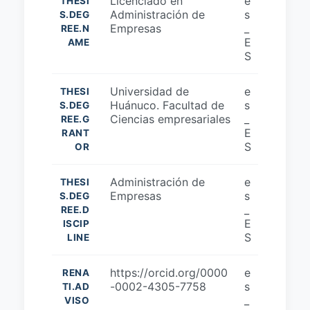
Licenciado en
e
THESI
Administración de
s
S.DEG
Empresas
_
REE.N
E
AME
S
Universidad de
e
THESI
Huánuco. Facultad de
s
S.DEG
Ciencias empresariales
_
REE.G
E
RANT
S
OR
Administración de
e
THESI
Empresas
s
S.DEG
_
REE.D
E
ISCIP
S
LINE
https://orcid.org/0000
e
RENA
-0002-4305-7758
s
TI.AD
_
VISO