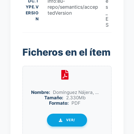
info:eu-
e
DC.T
repo/semantics/accep
s
YPE.V
tedVersion
_
ERSIO
E
N
S
Ficheros en el ítem
Nombre:
Domínguez Nájera, ...
Tamaño:
2.330Mb
Formato:
PDF
VER/