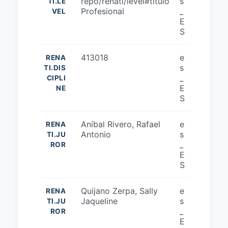
repo/renati/level#titulo
s
TI.LE
Profesional
_
VEL
E
S
413018
e
RENA
s
TI.DIS
_
CIPLI
E
NE
S
Aníbal Rivero, Rafael
e
RENA
Antonio
s
TI.JU
_
ROR
E
S
Quijano Zerpa, Sally
e
RENA
Jaqueline
s
TI.JU
_
ROR
E