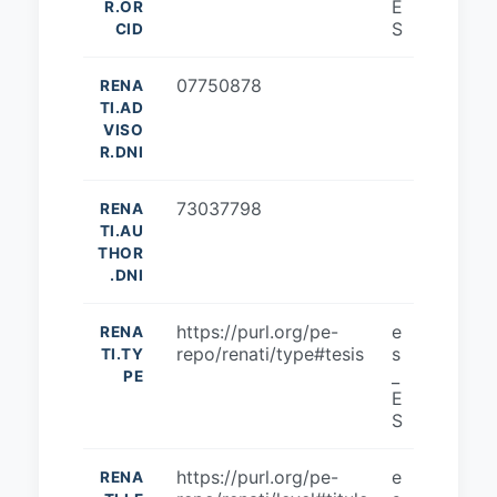
E
R.OR
S
CID
07750878
RENA
TI.AD
VISO
R.DNI
73037798
RENA
TI.AU
THOR
.DNI
https://purl.org/pe-
e
RENA
repo/renati/type#tesis
s
TI.TY
_
PE
E
S
https://purl.org/pe-
e
RENA