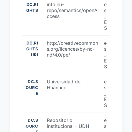
info:eu-
e
DC.RI
repo/semantics/openA
s
GHTS
ccess
_
E
S
http://creativecommon
e
DC.RI
s.org/licences/by-nc-
s
GHTS
nd/4.0/pe/
_
.URI
E
S
Universidad de
e
DC.S
Huánuco
s
OURC
_
E
E
S
Repositorio
e
DC.S
institucional - UDH
s
OURC