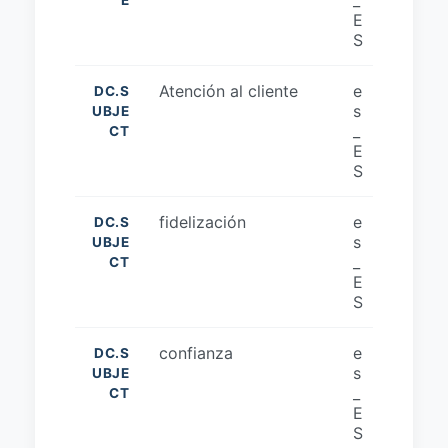
_
E
E
S
Atención al cliente
e
DC.S
s
UBJE
_
CT
E
S
fidelización
e
DC.S
s
UBJE
_
CT
E
S
confianza
e
DC.S
s
UBJE
_
CT
E
S