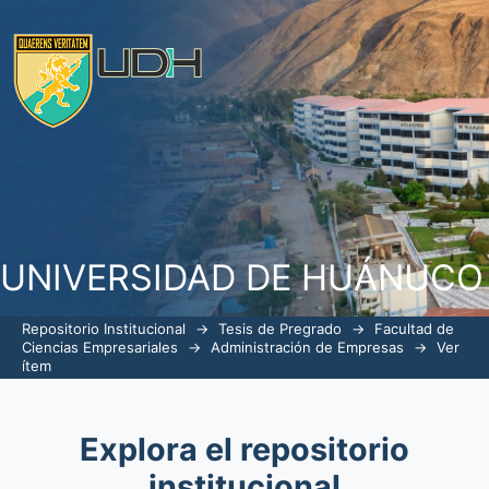
Atención al cliente y fidelización 
comercial Real Plaza Huánuco 2023
UNIVERSIDAD DE HUÁNUCO
Repositorio Institucional
→
Tesis de Pregrado
→
Facultad de
Ciencias Empresariales
→
Administración de Empresas
→
Ver
ítem
Explora el repositorio
institucional