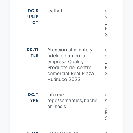
lealtad
e
DC.S
s
UBJE
_
CT
E
S
Atención al cliente y
e
DC.TI
fidelización en la
s
TLE
empresa Quality
_
Products del centro
E
comercial Real Plaza
S
Huánuco 2023
info:eu-
e
DC.T
repo/semantics/bachel
s
YPE
orThesis
_
E
S