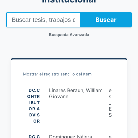
Buscar
Búsqueda Avanzada
Mostrar el registro sencillo del ítem
Linares Beraun, William
e
DC.C
Giovanni
s
ONTR
_
IBUT
E
OR.A
S
DVIS
OR
Domínguez Nájera,
e
DC.C